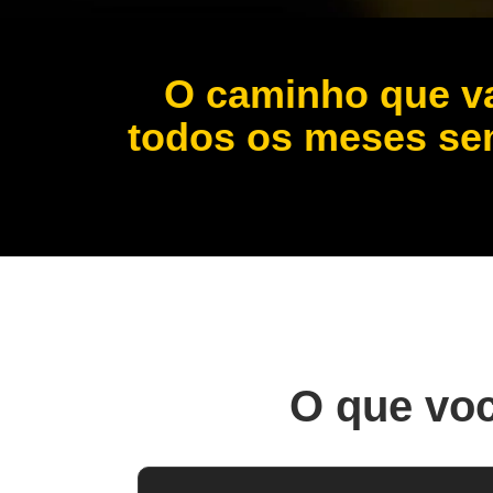
O caminho que vai
todos os meses sem
O que voc