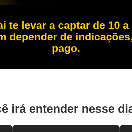
 te levar a captar de 10 a
 depender de indicações, 
pago.
ê irá entender nesse di