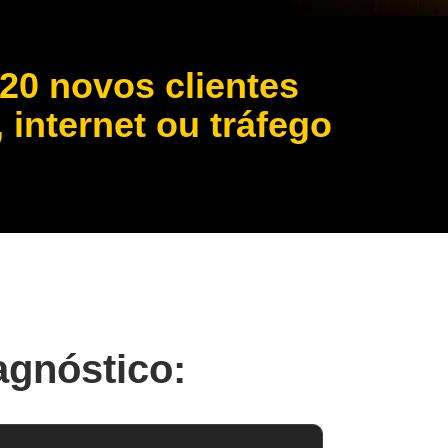
 20 novos clientes
internet ou tráfego
agnóstico: