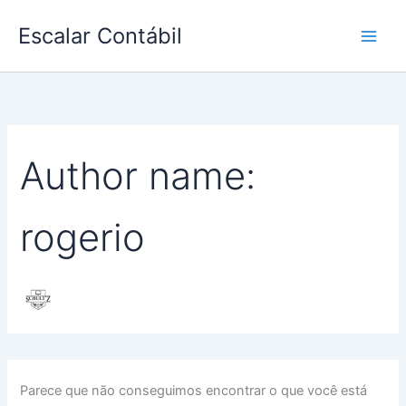
Pesquisar
Ir
por:
Escalar Contábil
para
o
conteúdo
Author name:
rogerio
Parece que não conseguimos encontrar o que você está